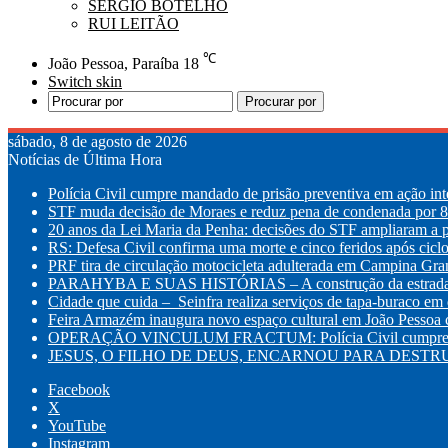
SÉRGIO BOTELHO
RUI LEITÃO
℃
João Pessoa, Paraíba
18
Switch skin
Procurar por
sábado, 8 de agosto de 2026
Notícias de Última Hora
Polícia Civil cumpre mandado de prisão preventiva em ação int
STF muda decisão de Moraes e reduz pena de condenada por 8 
20 anos da Lei Maria da Penha: decisões do STF ampliaram a p
RS: Defesa Civil confirma uma morte e cinco feridos após cic
PRF tira de circulação motocicleta adulterada em Campina Gr
PARAHYBA E SUAS HISTÓRIAS – A construção da estrada d
Cidade que cuida – Seinfra realiza serviços de tapa-buraco em q
Feira Armazém inaugura novo espaço cultural em João Pessoa co
OPERAÇÃO VINCULUM FRACTUM: Polícia Civil cumpre mandad
JESUS, O FILHO DE DEUS, ENCARNOU PARA DESTRUI
Facebook
X
YouTube
Instagram