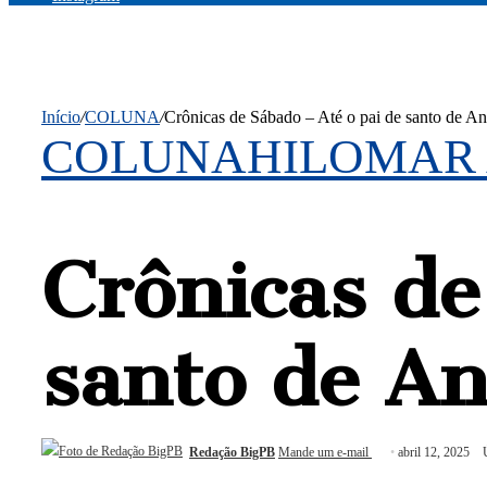
Início
/
COLUNA
/
Crônicas de Sábado – Até o pai de santo de Ani
COLUNA
HILOMAR
Crônicas de
santo de An
Redação BigPB
Mande um e-mail
abril 12, 2025