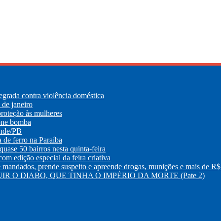
egrada contra violência doméstica
de janeiro
roteção às mulheres
lone bomba
ande/PB
e ferro na Paraíba
uase 50 bairros nesta quinta-feira
m edição especial da feira criativa
os, prende suspeito e apreende drogas, munições e mais de R$ 
R O DIABO, QUE TINHA O IMPÉRIO DA MORTE (Pate 2)