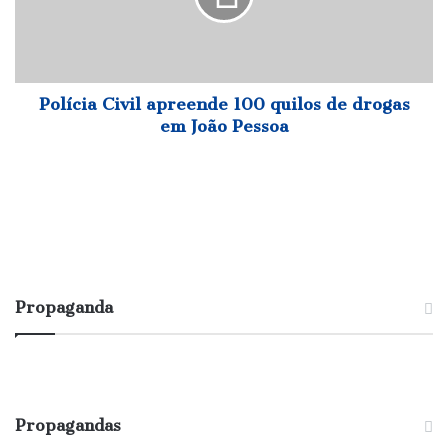
de
drogas
em
João
Pessoa
Polícia Civil apreende 100 quilos de drogas
em João Pessoa
Propaganda
Propagandas