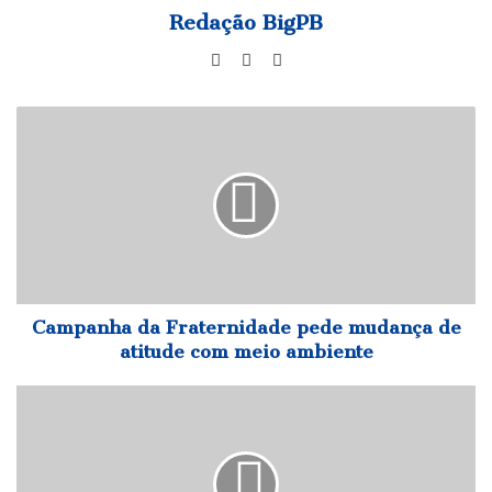
Redação BigPB
Website
Facebook
Instagram
Campanha
da
Fraternidade
pede
mudança
de
atitude
com
meio
ambiente
Campanha da Fraternidade pede mudança de
atitude com meio ambiente
Polícia
Civil
apreende
100
quilos