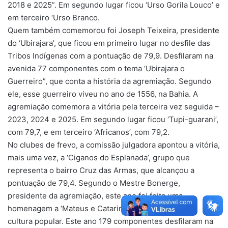
2018 e 2025”. Em segundo lugar ficou ‘Urso Gorila Louco’ e
em terceiro ‘Urso Branco.
Quem também comemorou foi Joseph Teixeira, presidente
do ‘Ubirajara’, que ficou em primeiro lugar no desfile das
Tribos Indígenas com a pontuação de 79,9. Desfilaram na
avenida 77 componentes com o tema ‘Ubirajara o
Guerreiro”, que conta a história da agremiação. Segundo
ele, esse guerreiro viveu no ano de 1556, na Bahia. A
agremiação comemora a vitória pela terceira vez seguida –
2023, 2024 e 2025. Em segundo lugar ficou ‘Tupi-guarani’,
com 79,7, e em terceiro ‘Africanos’, com 79,2.
No clubes de frevo, a comissão julgadora apontou a vitória,
mais uma vez, a ‘Ciganos do Esplanada’, grupo que
representa o bairro Cruz das Armas, que alcançou a
pontuação de 79,4. Segundo o Mestre Bonerge,
presidente da agremiação, este ano foi feita uma
homenagem a ‘Mateus e Catarina’, negros ícones da
cultura popular. Este ano 179 componentes desfilaram na