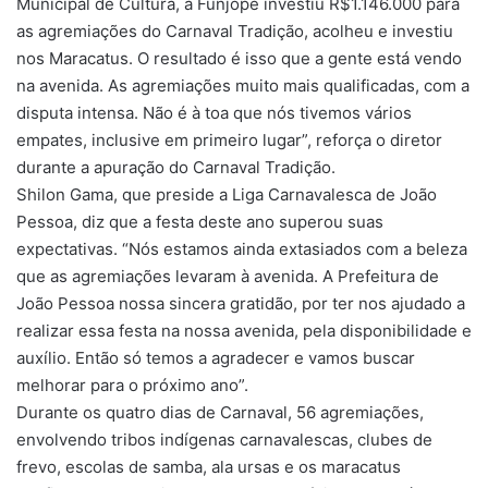
Municipal de Cultura, a Funjope investiu R$1.146.000 para
as agremiações do Carnaval Tradição, acolheu e investiu
nos Maracatus. O resultado é isso que a gente está vendo
na avenida. As agremiações muito mais qualificadas, com a
disputa intensa. Não é à toa que nós tivemos vários
empates, inclusive em primeiro lugar”, reforça o diretor
durante a apuração do Carnaval Tradição.
Shilon Gama, que preside a Liga Carnavalesca de João
Pessoa, diz que a festa deste ano superou suas
expectativas. “Nós estamos ainda extasiados com a beleza
que as agremiações levaram à avenida. A Prefeitura de
João Pessoa nossa sincera gratidão, por ter nos ajudado a
realizar essa festa na nossa avenida, pela disponibilidade e
auxílio. Então só temos a agradecer e vamos buscar
melhorar para o próximo ano”.
Durante os quatro dias de Carnaval, 56 agremiações,
envolvendo tribos indígenas carnavalescas, clubes de
frevo, escolas de samba, ala ursas e os maracatus