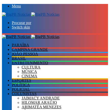
Menu
Procurar por
Switch skin
PARAÍBA
CAMPINA GRANDE
JOÃO PESSOA
BRASIL
ENTRETENIMENTO
CULTURA
MÚSICA
CINEMA
ESPORTES
POLÍTICA
POLICIAL
COLUNISTAS
JAIMACY ANDRADE
HILOMAR ARAÚJO
ARIMATÉA MENEZES