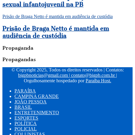
sexual infantojuvenil na PB
Prisão de Braga Netto é mantida em audiência de custódia
Prisão de Braga Netto é mantida em
audiência de custódia
Propaganda
Propagandas
© Copyright 2025, Todos os direitos reservados | Contatos:
bigpbnoticias@gmail.com
|
contato@bigpb.com.br
|
Orgulhosamente hospedado por
Paraíba Host.
PARAÍBA
CAMPINA GRANDE
JOÃO PESSOA
BRASIL
ENTRETENIMENTO
ESPORTES
POLÍTICA
POLICIAL
COLUNISTAS