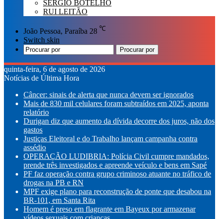
SÉRGIO BOTELHO
RUI LEITÃO
℃
João Pessoa, Paraíba
28
Switch skin
Procurar por
quinta-feira, 6 de agosto de 2026
Notícias de Última Hora
Câncer: sinais de alerta que nunca devem ser ignorados
Mais de 830 mil celulares foram subtraídos em 2025, aponta
relatório
Durigan diz que aumento da dívida decorre dos juros, não dos
gastos
Justiças Eleitoral e do Trabalho lançam campanha contra
assédio
OPERAÇÃO LUDIBRIA: Polícia Civil cumpre mandados,
prende três investigados e apreende veículo e bens em Sapé
PF faz operação contra grupo criminoso atuante no tráfico de
drogas na PB e RN
MPF exige plano para reconstrução de ponte que desabou na
BR-101, em Santa Rita
Homem é preso em flagrante em Bayeux por armazenar
vídeos sexuais com crianças