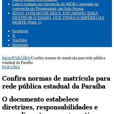
Lula é exaltado na convenção do MDB e ignorado na
convenção do Progressistas, em João Pessoa
JESUS, O FILHO DE DEUS, ENCARNOU PARA
DESTRUIR O DIABO, QUE TINHA O IMPÉRIO DA
MORTE (Parte 1)
Facebook
X
YouTube
Instagram
Início
/
PARAÍBA
/
Confira normas de matrícula para rede pública
estadual da Paraíba
PARAÍBA
Confira normas de matrícula para
rede pública estadual da Paraíba
O documento estabelece
diretrizes, responsabilidades e