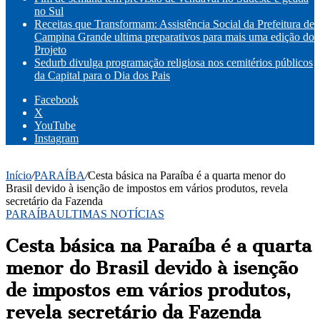
no Sul
Receitas que Transformam: Assistência Social da Prefeitura de
Campina Grande ultima preparativos para mais uma edição do
Projeto
Sedurb divulga programação religiosa nos cemitérios públicos
da Capital para o Dia dos Pais
Facebook
X
YouTube
Instagram
Início
/
PARAÍBA
/
Cesta básica na Paraíba é a quarta menor do
Brasil devido à isenção de impostos em vários produtos, revela
secretário da Fazenda
PARAÍBA
ULTIMAS NOTÍCIAS
Cesta básica na Paraíba é a quarta
menor do Brasil devido à isenção
de impostos em vários produtos,
revela secretário da Fazenda