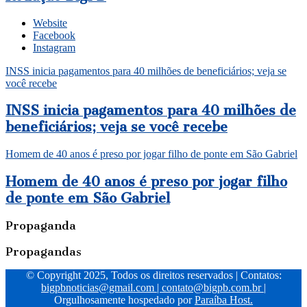
Website
Facebook
Instagram
INSS inicia pagamentos para 40 milhões de beneficiários; veja se
você recebe
INSS inicia pagamentos para 40 milhões de
beneficiários; veja se você recebe
Homem de 40 anos é preso por jogar filho de ponte em São Gabriel
Homem de 40 anos é preso por jogar filho
de ponte em São Gabriel
Propaganda
Propagandas
© Copyright 2025, Todos os direitos reservados | Contatos:
bigpbnoticias@gmail.com
|
contato@bigpb.com.br
|
Orgulhosamente hospedado por
Paraíba Host.