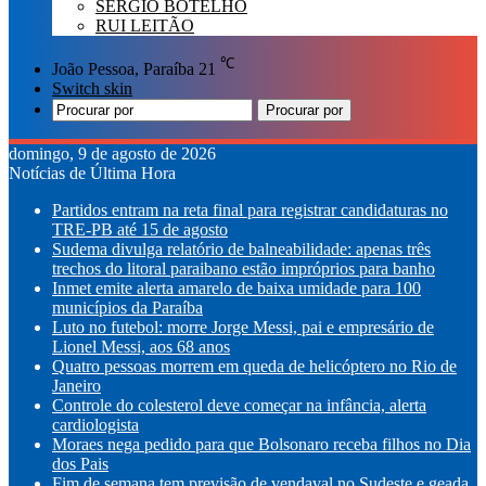
SÉRGIO BOTELHO
RUI LEITÃO
℃
João Pessoa, Paraíba
21
Switch skin
Procurar por
domingo, 9 de agosto de 2026
Notícias de Última Hora
Partidos entram na reta final para registrar candidaturas no
TRE-PB até 15 de agosto
Sudema divulga relatório de balneabilidade: apenas três
trechos do litoral paraibano estão impróprios para banho
Inmet emite alerta amarelo de baixa umidade para 100
municípios da Paraíba
Luto no futebol: morre Jorge Messi, pai e empresário de
Lionel Messi, aos 68 anos
Quatro pessoas morrem em queda de helicóptero no Rio de
Janeiro
Controle do colesterol deve começar na infância, alerta
cardiologista
Moraes nega pedido para que Bolsonaro receba filhos no Dia
dos Pais
Fim de semana tem previsão de vendaval no Sudeste e geada