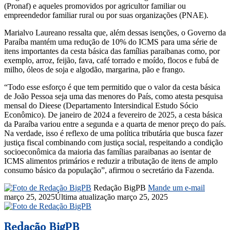
(Pronaf) e aqueles promovidos por agricultor familiar ou
empreendedor familiar rural ou por suas organizações (PNAE).
Marialvo Laureano ressalta que, além dessas isenções, o Governo da
Paraíba mantém uma redução de 10% do ICMS para uma série de
itens importantes da cesta básica das famílias paraibanas como, por
exemplo, arroz, feijão, fava, café torrado e moído, flocos e fubá de
milho, óleos de soja e algodão, margarina, pão e frango.
“Todo esse esforço é que tem permitido que o valor da cesta básica
de João Pessoa seja uma das menores do País, como atesta pesquisa
mensal do Dieese (Departamento Intersindical Estudo Sócio
Econômico). De janeiro de 2024 a fevereiro de 2025, a cesta básica
da Paraíba variou entre a segunda e a quarta de menor preço do país.
Na verdade, isso é reflexo de uma política tributária que busca fazer
justiça fiscal combinando com justiça social, respeitando a condição
socioeconômica da maioria das famílias paraibanas ao isentar de
ICMS alimentos primários e reduzir a tributação de itens de amplo
consumo básico da população”, afirmou o secretário da Fazenda.
Redação BigPB
Mande um e-mail
março 25, 2025
Última atualização março 25, 2025
Redação BigPB