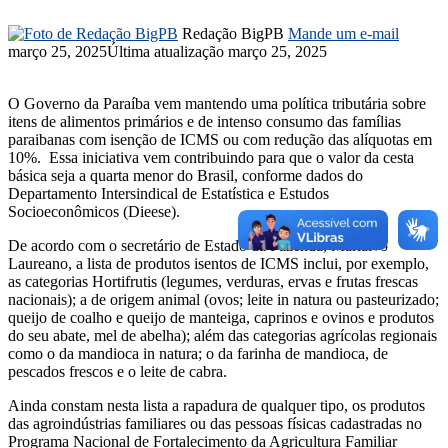
Redação BigPB
Mande um e-mail
março 25, 2025
Última atualização março 25, 2025
O Governo da Paraíba vem mantendo uma política tributária sobre
itens de alimentos primários e de intenso consumo das famílias
paraibanas com isenção de ICMS ou com redução das alíquotas em
10%. Essa iniciativa vem contribuindo para que o valor da cesta
básica seja a quarta menor do Brasil, conforme dados do
Departamento Intersindical de Estatística e Estudos
Socioeconômicos (Dieese).
De acordo com o secretário de Estado da Fazenda, Marialvo
Laureano, a lista de produtos isentos de ICMS inclui, por exemplo,
as categorias Hortifrutis (legumes, verduras, ervas e frutas frescas
nacionais); a de origem animal (ovos; leite in natura ou pasteurizado;
queijo de coalho e queijo de manteiga, caprinos e ovinos e produtos
do seu abate, mel de abelha); além das categorias agrícolas regionais
como o da mandioca in natura; o da farinha de mandioca, de
pescados frescos e o leite de cabra.
Ainda constam nesta lista a rapadura de qualquer tipo, os produtos
das agroindústrias familiares ou das pessoas físicas cadastradas no
Programa Nacional de Fortalecimento da Agricultura Familiar