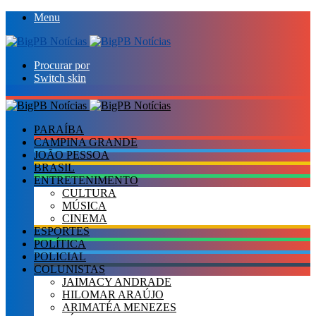
Menu
Procurar por
Switch skin
PARAÍBA
CAMPINA GRANDE
JOÃO PESSOA
BRASIL
ENTRETENIMENTO
CULTURA
MÚSICA
CINEMA
ESPORTES
POLÍTICA
POLICIAL
COLUNISTAS
JAIMACY ANDRADE
HILOMAR ARAÚJO
ARIMATÉA MENEZES