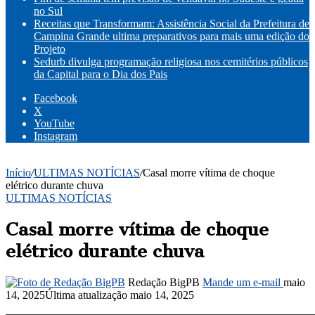
no Sul
Receitas que Transformam: Assistência Social da Prefeitura de
Campina Grande ultima preparativos para mais uma edição do
Projeto
Sedurb divulga programação religiosa nos cemitérios públicos
da Capital para o Dia dos Pais
Facebook
X
YouTube
Instagram
Início
/
ULTIMAS NOTÍCIAS
/
Casal morre vítima de choque
elétrico durante chuva
ULTIMAS NOTÍCIAS
Casal morre vítima de choque
elétrico durante chuva
Redação BigPB
Mande um e-mail
maio
14, 2025
Última atualização maio 14, 2025