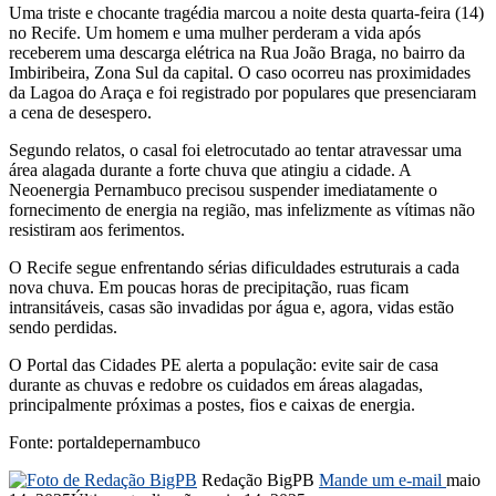
Uma triste e chocante tragédia marcou a noite desta quarta-feira (14)
no Recife. Um homem e uma mulher perderam a vida após
receberem uma descarga elétrica na Rua João Braga, no bairro da
Imbiribeira, Zona Sul da capital. O caso ocorreu nas proximidades
da Lagoa do Araça e foi registrado por populares que presenciaram
a cena de desespero.
Segundo relatos, o casal foi eletrocutado ao tentar atravessar uma
área alagada durante a forte chuva que atingiu a cidade. A
Neoenergia Pernambuco precisou suspender imediatamente o
fornecimento de energia na região, mas infelizmente as vítimas não
resistiram aos ferimentos.
O Recife segue enfrentando sérias dificuldades estruturais a cada
nova chuva. Em poucas horas de precipitação, ruas ficam
intransitáveis, casas são invadidas por água e, agora, vidas estão
sendo perdidas.
O Portal das Cidades PE alerta a população: evite sair de casa
durante as chuvas e redobre os cuidados em áreas alagadas,
principalmente próximas a postes, fios e caixas de energia.
Fonte: portaldepernambuco
Redação BigPB
Mande um e-mail
maio