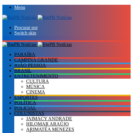
Menu
Procurar por
Switch skin
PARAÍBA
CAMPINA GRANDE
JOÃO PESSOA
BRASIL
ENTRETENIMENTO
CULTURA
MÚSICA
CINEMA
ESPORTES
POLÍTICA
POLICIAL
COLUNISTAS
JAIMACY ANDRADE
HILOMAR ARAÚJO
ARIMATÉA MENEZES