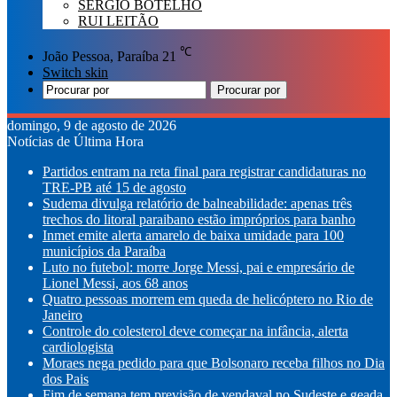
SÉRGIO BOTELHO
RUI LEITÃO
℃
João Pessoa, Paraíba
21
Switch skin
Procurar por
domingo, 9 de agosto de 2026
Notícias de Última Hora
Partidos entram na reta final para registrar candidaturas no
TRE-PB até 15 de agosto
Sudema divulga relatório de balneabilidade: apenas três
trechos do litoral paraibano estão impróprios para banho
Inmet emite alerta amarelo de baixa umidade para 100
municípios da Paraíba
Luto no futebol: morre Jorge Messi, pai e empresário de
Lionel Messi, aos 68 anos
Quatro pessoas morrem em queda de helicóptero no Rio de
Janeiro
Controle do colesterol deve começar na infância, alerta
cardiologista
Moraes nega pedido para que Bolsonaro receba filhos no Dia
dos Pais
Fim de semana tem previsão de vendaval no Sudeste e geada