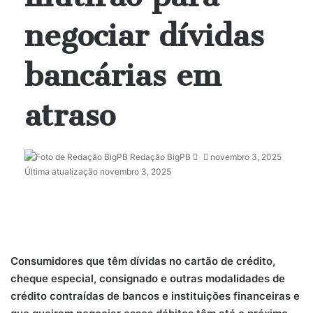
negociar dívidas
bancárias em
atraso
Redação BigPB
M
novembro 3, 2025
Última atualização novembro 3, 2025
a
n
d
e
u
m
Consumidores que têm dívidas no cartão de crédito,
e
-
cheque especial, consignado e outras modalidades de
m
crédito contraídas de bancos e instituições financeiras e
a