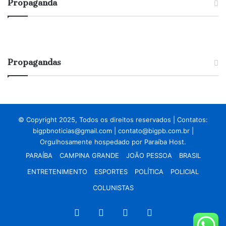
Propaganda
e
r
n
e
t
d
o
u
n
z
a
p
Propagandas
A
r
m
e
a
v
z
i
ô
s
© Copyright 2025, Todos os direitos reservados | Contatos:
n
ã
bigpbnoticias@gmail.com
|
contato@bigpb.com.br
|
i
o
Orgulhosamente hospedado por
Paraíba Host.
a
d
f
a
PARAÍBA
CAMPINA GRANDE
JOÃO PESSOA
BRASIL
o
i
ENTRETENIMENTO
ESPORTES
POLÍTICA
POLICIAL
i
n
h
f
COLUNISTAS
i
l
s
a
Facebook
X
YouTube
Instagram
t
ç