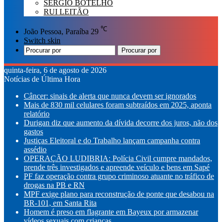
SÉRGIO BOTELHO
RUI LEITÃO
℃
João Pessoa, Paraíba
29
Switch skin
Procurar por
quinta-feira, 6 de agosto de 2026
Notícias de Última Hora
Câncer: sinais de alerta que nunca devem ser ignorados
Mais de 830 mil celulares foram subtraídos em 2025, aponta
relatório
Durigan diz que aumento da dívida decorre dos juros, não dos
gastos
Justiças Eleitoral e do Trabalho lançam campanha contra
assédio
OPERAÇÃO LUDIBRIA: Polícia Civil cumpre mandados,
prende três investigados e apreende veículo e bens em Sapé
PF faz operação contra grupo criminoso atuante no tráfico de
drogas na PB e RN
MPF exige plano para reconstrução de ponte que desabou na
BR-101, em Santa Rita
Homem é preso em flagrante em Bayeux por armazenar
vídeos sexuais com crianças