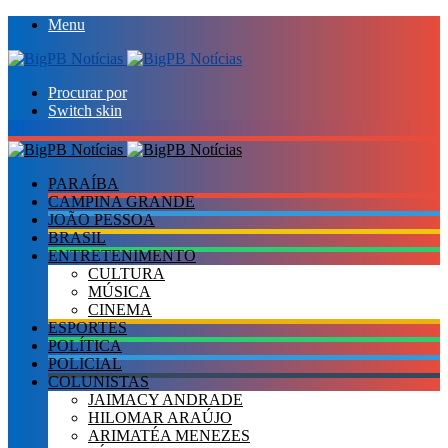
Menu
Procurar por
Switch skin
PARAÍBA
CAMPINA GRANDE
JOÃO PESSOA
BRASIL
ENTRETENIMENTO
CULTURA
MÚSICA
CINEMA
ESPORTES
POLÍTICA
POLICIAL
COLUNISTAS
JAIMACY ANDRADE
HILOMAR ARAÚJO
ARIMATÉA MENEZES