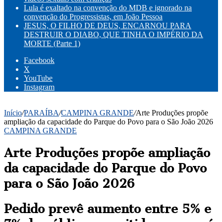
Lula é exaltado na convenção do MDB e ignorado na
convenção do Progressistas, em João Pessoa
JESUS, O FILHO DE DEUS, ENCARNOU PARA
DESTRUIR O DIABO, QUE TINHA O IMPÉRIO DA
MORTE (Parte 1)
Facebook
X
YouTube
Instagram
Início
/
PARAÍBA
/
CAMPINA GRANDE
/
Arte Produções propõe
ampliação da capacidade do Parque do Povo para o São João 2026
CAMPINA GRANDE
Arte Produções propõe ampliação
da capacidade do Parque do Povo
para o São João 2026
Pedido prevê aumento entre 5% e