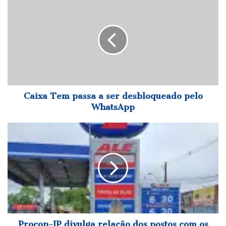
Tem
passa
a
ser
desbloqueado
pelo
WhatsApp
Caixa Tem passa a ser desbloqueado pelo
WhatsApp
Procon-
JP
divulga
relação
dos
postos
com
os
menores
preços
Procon-JP divulga relação dos postos com os