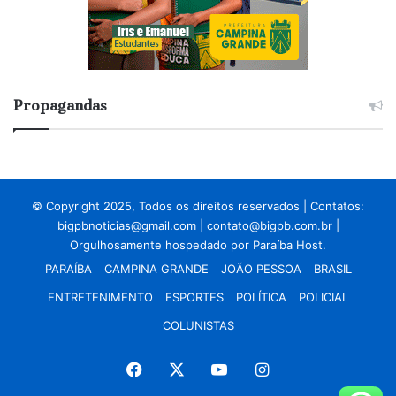
Propagandas
© Copyright 2025, Todos os direitos reservados | Contatos:
bigpbnoticias@gmail.com
|
contato@bigpb.com.br
|
Orgulhosamente hospedado por
Paraíba Host.
PARAÍBA
CAMPINA GRANDE
JOÃO PESSOA
BRASIL
ENTRETENIMENTO
ESPORTES
POLÍTICA
POLICIAL
COLUNISTAS
Facebook
X
YouTube
Instagram