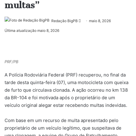
multas”
Mande
Redação BigPB
maio 8, 2026
um
Última atualização maio 8, 2026
e-
mail
PRF/PB
A Polícia Rodoviária Federal (PRF) recuperou, no final da
tarde desta quinta-feira (07), uma motocicleta com queixa
de furto que circulava clonada. A ação ocorreu no km 138
da BR-104 e foi motivada após o proprietário de um
veículo original alegar estar recebendo multas indevidas.
Com base em um recurso de multa apresentado pelo
proprietário de um veículo legítimo, que suspeitava de
uma clonagem, a equipe do Grupo de Patrulhamento