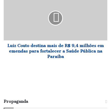
das
Couto
Mães
destina
do
mais
Mercado
de
Capim
R$
Fashion
9,4
milhões
em
emendas
Luiz Couto destina mais de R$ 9,4 milhões em
para
emendas para fortalecer a Saúde Pública na
fortalecer
Paraíba
a
Saúde
Pública
na
Paraíba
Propaganda