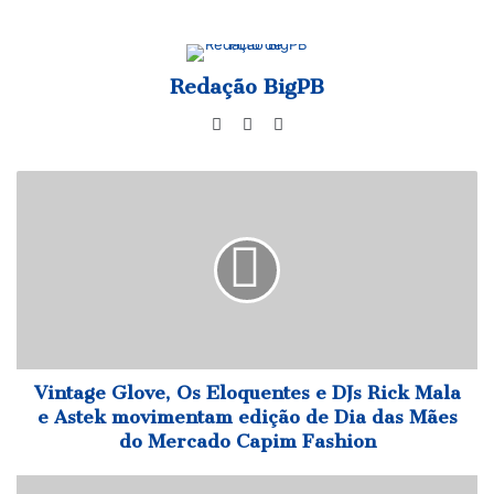
Redação BigPB
Website
Facebook
Instagram
Vintage
Glove,
Os
Eloquentes
e
DJs
Rick
Mala
e
Astek
Vintage Glove, Os Eloquentes e DJs Rick Mala
movimentam
e Astek movimentam edição de Dia das Mães
edição
do Mercado Capim Fashion
de
Dia
Luiz