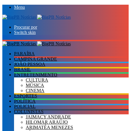
Menu
Procurar por
Switch skin
PARAÍBA
CAMPINA GRANDE
JOÃO PESSOA
BRASIL
ENTRETENIMENTO
CULTURA
MÚSICA
CINEMA
ESPORTES
POLÍTICA
POLICIAL
COLUNISTAS
JAIMACY ANDRADE
HILOMAR ARAÚJO
ARIMATÉA MENEZES