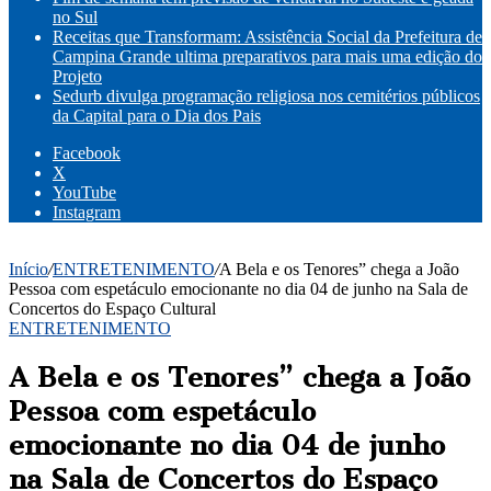
no Sul
Receitas que Transformam: Assistência Social da Prefeitura de
Campina Grande ultima preparativos para mais uma edição do
Projeto
Sedurb divulga programação religiosa nos cemitérios públicos
da Capital para o Dia dos Pais
Facebook
X
YouTube
Instagram
Início
/
ENTRETENIMENTO
/
A Bela e os Tenores” chega a João
Pessoa com espetáculo emocionante no dia 04 de junho na Sala de
Concertos do Espaço Cultural
ENTRETENIMENTO
A Bela e os Tenores” chega a João
Pessoa com espetáculo
emocionante no dia 04 de junho
na Sala de Concertos do Espaço