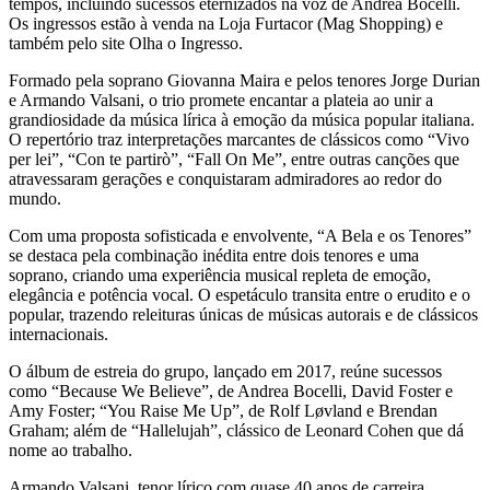
tempos, incluindo sucessos eternizados na voz de Andrea Bocelli.
Os ingressos estão à venda na Loja Furtacor (Mag Shopping) e
também pelo site Olha o Ingresso.
Formado pela soprano Giovanna Maira e pelos tenores Jorge Durian
e Armando Valsani, o trio promete encantar a plateia ao unir a
grandiosidade da música lírica à emoção da música popular italiana.
O repertório traz interpretações marcantes de clássicos como “Vivo
per lei”, “Con te partirò”, “Fall On Me”, entre outras canções que
atravessaram gerações e conquistaram admiradores ao redor do
mundo.
Com uma proposta sofisticada e envolvente, “A Bela e os Tenores”
se destaca pela combinação inédita entre dois tenores e uma
soprano, criando uma experiência musical repleta de emoção,
elegância e potência vocal. O espetáculo transita entre o erudito e o
popular, trazendo releituras únicas de músicas autorais e de clássicos
internacionais.
O álbum de estreia do grupo, lançado em 2017, reúne sucessos
como “Because We Believe”, de Andrea Bocelli, David Foster e
Amy Foster; “You Raise Me Up”, de Rolf Løvland e Brendan
Graham; além de “Hallelujah”, clássico de Leonard Cohen que dá
nome ao trabalho.
Armando Valsani, tenor lírico com quase 40 anos de carreira,