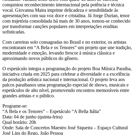
conquistou reconhecimento internacional pela potência e técnica
vocal. Giovanna Maira imprime delicadeza e sensibilidade às
apresentações com sua voz doce e cristalina. Já Jorge Durian, tenor
com trajetória consolidada há mais de 30 anos, tornou-se conhecido
por transformar canções populares em interpretações eruditas
sofisticadas.
Com carreiras solo consagradas no Brasil e no exterior, os artistas
encontraram em “A Bela e os Tenores” um projeto que une tradição,
modernidade e emoção, levando frescor à música clássica e
aproximando novos públicos do gênero.
O espetáculo integra a programação do projeto Boa Música Paraíba,
iniciativa criada em 2025 para celebrar a diversidade e a excelência
da produção artística nacional e internacional. O projeto leva aos
palcos paraibanos uma programação especial de shows, musicais e
espetáculos de alto nível, promovendo encontros memoráveis entre
grandes artistas e o público.
Programe-se:
“A Bela e os Tenores” – Espetáculo “A Bella Itália”
Data: 04 de junho (quinta-feira)
Qual horário: 20h
Onde: Sala de Concertos Maestro José Siqueira – Espaço Cultural
José Lins do Rego, João Pessoa