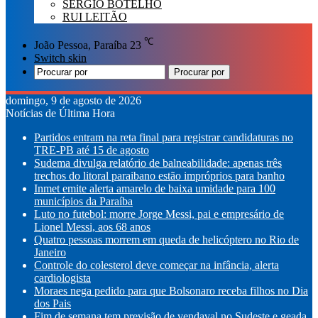
SÉRGIO BOTELHO
RUI LEITÃO
℃
João Pessoa, Paraíba
23
Switch skin
Procurar por
domingo, 9 de agosto de 2026
Notícias de Última Hora
Partidos entram na reta final para registrar candidaturas no
TRE-PB até 15 de agosto
Sudema divulga relatório de balneabilidade: apenas três
trechos do litoral paraibano estão impróprios para banho
Inmet emite alerta amarelo de baixa umidade para 100
municípios da Paraíba
Luto no futebol: morre Jorge Messi, pai e empresário de
Lionel Messi, aos 68 anos
Quatro pessoas morrem em queda de helicóptero no Rio de
Janeiro
Controle do colesterol deve começar na infância, alerta
cardiologista
Moraes nega pedido para que Bolsonaro receba filhos no Dia
dos Pais
Fim de semana tem previsão de vendaval no Sudeste e geada