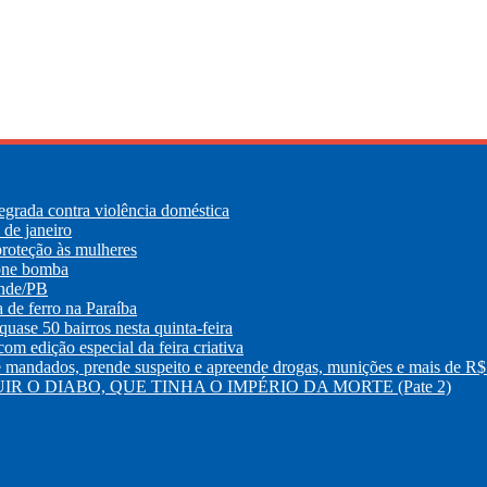
egrada contra violência doméstica
de janeiro
roteção às mulheres
lone bomba
ande/PB
e ferro na Paraíba
uase 50 bairros nesta quinta-feira
m edição especial da feira criativa
os, prende suspeito e apreende drogas, munições e mais de R$ 
R O DIABO, QUE TINHA O IMPÉRIO DA MORTE (Pate 2)