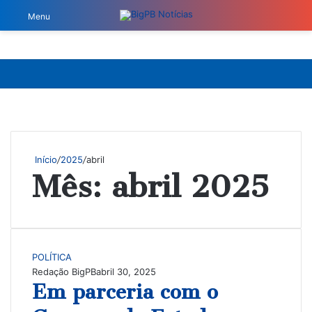
Switch
Pr
Menu
Início
/
2025
/
abril
Mês:
abril 2025
POLÍTICA
Redação BigPB
abril 30, 2025
Em parceria com o