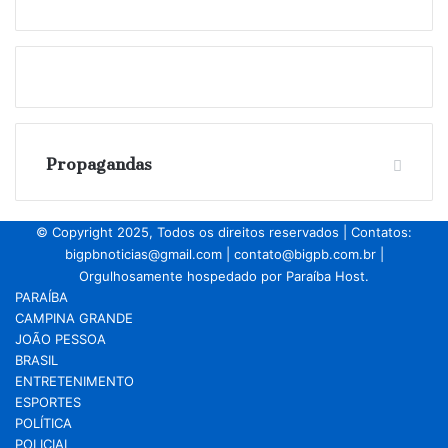
Propagandas
© Copyright 2025, Todos os direitos reservados | Contatos:
bigpbnoticias@gmail.com
|
contato@bigpb.com.br
|
Orgulhosamente hospedado por
Paraíba Host.
PARAÍBA
CAMPINA GRANDE
JOÃO PESSOA
BRASIL
ENTRETENIMENTO
ESPORTES
POLÍTICA
POLICIAL